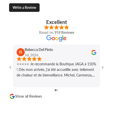
Write a Review
Excellent
Based on
959 Reviews
Rebecca Del Pinto
Jul, 2026
⭐⭐⭐⭐⭐ Je recommande la Boutique JAGA à 150%
Michel
! Dès mon arrivée, j'ai été accueillie avec tellement
qu’il
de chaleur et de bienveillance. Michel, Carmenza,
pertin
Maxime, ainsi que toute l'équipe, ont été
Merci
absolument extraordinaires du début à la fin. Ils
ont pris le temps d'écouter chacune de mes
Show all Reviews
demandes, de comprendre ma vision et de me
conseiller avec un souci du détail exceptionnel.
Tout au long des retouches, je me suis sentie